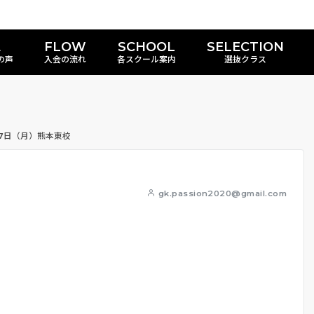
E
FLOW
SCHOOL
SELECTION
の声
入会の流れ
各スクール案内
選抜クラス
17日（月）熊本東校
gk.passion2020@gmail.com
。