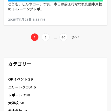
どうも、しんやコーチです。 本日は前回行なわれた熊本東校
の トレーニングレポ...
2025年11月28日 5:33 PM
投
…
1
2
80
次へ
稿
の
ペ
カテゴリー
ー
ジ
GKイベント
29
送
エリートクラス
6
り
レポート
398
大津校
30